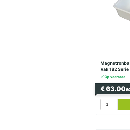
Magnetronbak
Vak 182 Serie
Bak
Op voorraad
€
63.00
e
Magnetronba
Wit
1000cc
Dubbel
Vak