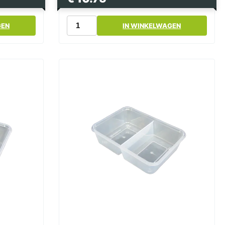
Magnetron
GEN
IN WINKELWAGEN
Bak
Zwart
1000cc
174
Serie
met
Deksel
Bami
-
Nasi
Bak
aantal