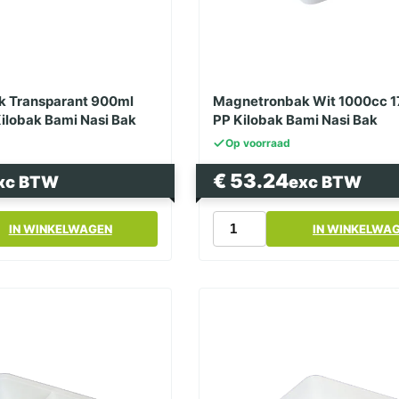
 Transparant 900ml
Magnetronbak Wit 1000cc 1
Kilobak Bami Nasi Bak
PP Kilobak Bami Nasi Bak
Op voorraad
€
53.24
xc BTW
exc BTW
k
Magnetronbak
IN WINKELWAGEN
IN WINKELWA
Wit
1000cc
174
Serie
PP
Kilobak
Bami
Nasi
Bak
aantal