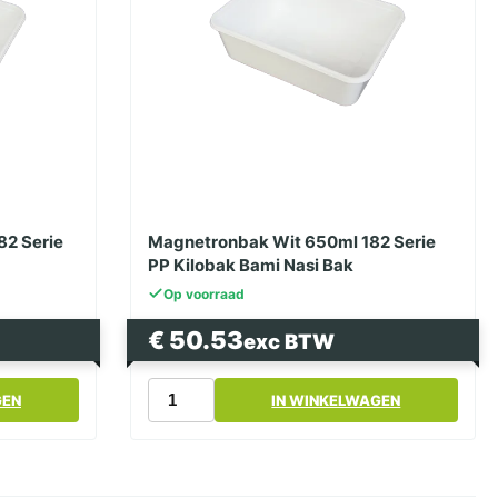
aantal
82 Serie
Magnetronbak Wit 650ml 182 Serie
PP Kilobak Bami Nasi Bak
Op voorraad
€
50.53
exc BTW
Magnetronbak
GEN
IN WINKELWAGEN
Wit
650ml
182
Serie