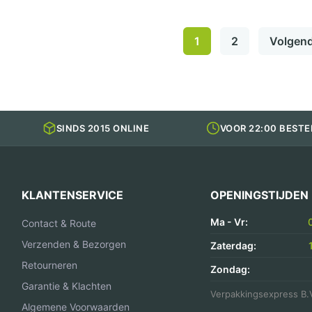
PP
Kilobak Bami
Nasi
1
2
Volgen
Bak
aantal
SINDS 2015 ONLINE
VOOR 22:00 BESTE
KLANTENSERVICE
OPENINGSTIJDEN
Ma - Vr:
Contact & Route
Verzenden & Bezorgen
Zaterdag:
Retourneren
Zondag:
Garantie & Klachten
Verpakkingsexpress B.
Algemene Voorwaarden