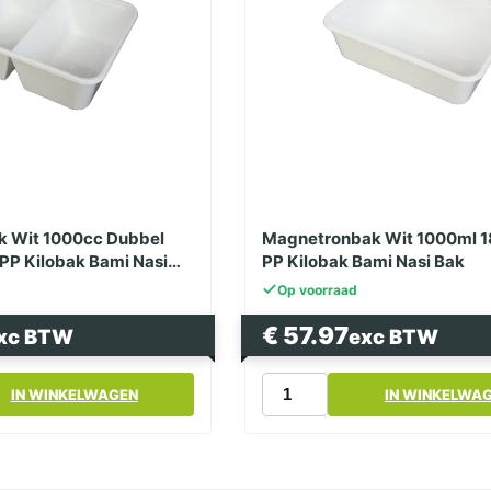
 Wit 1000cc Dubbel
Magnetronbak Wit 1000ml 1
 PP Kilobak Bami Nasi
PP Kilobak Bami Nasi Bak
Op voorraad
€
57.97
xc BTW
exc BTW
k
Magnetronbak
IN WINKELWAGEN
IN WINKELWA
Wit
1000ml
182
Serie