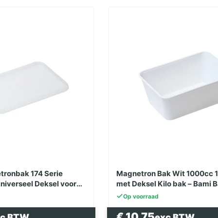
tronbak 174 Serie
Magnetron Bak Wit 1000cc 1
niverseel Deksel voor
met Deksel Kilo bak – Bami B
ami Nasi
Bak
Op voorraad
€
10.75
xc BTW
exc BTW