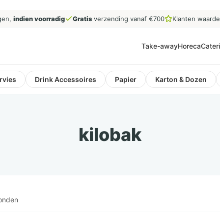
gen,
indien voorradig
Gratis
verzending vanaf €700
Klanten waard
Take-away
Horeca
Cater
rvies
Drink Accessoires
Papier
Karton & Dozen
kilobak
vonden