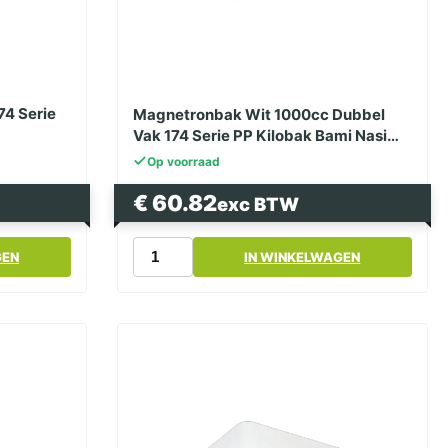
74 Serie
Magnetronbak Wit 1000cc Dubbel
Vak 174 Serie PP Kilobak Bami Nasi
Bak
Op voorraad
€
60.82
exc BTW
Magnetronbak
GEN
IN WINKELWAGEN
Wit
1000cc
Dubbel
Vak
174
Serie
PP Kilobak
Bami
Nasi
Bak