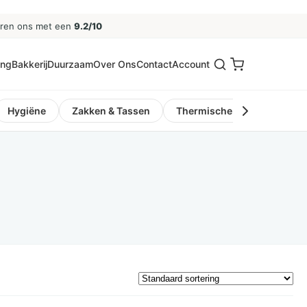
eren ons met een
9.2/10
ing
Bakkerij
Duurzaam
Over Ons
Contact
Account
Hygiëne
Zakken & Tassen
Thermische Kassa- en Pinro