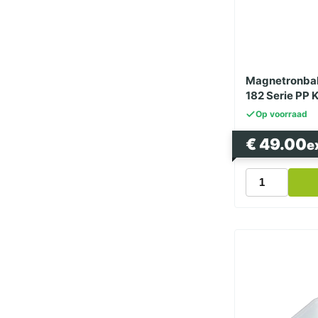
Magnetronbak
182 Serie PP 
Op voorraad
€
49.00
e
Magnetronba
Transparant
900ml
182
Serie
PP
Kilobak
Bami
Nasi
Bak
aantal