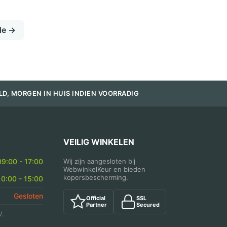
PP
Kilobak
Bami
de →
Nasi
Bak
aantal
LD, MORGEN IN HUIS INDIEN VOORRADIG
VEILIG WINKELEN
09:00 - 17:00
Wij zijn aangesloten bij
WebwinkelKeur en bieden
kopersbescherming.
10:00 - 15:00
Gesloten
Official
SSL
Partner
Secured
V.