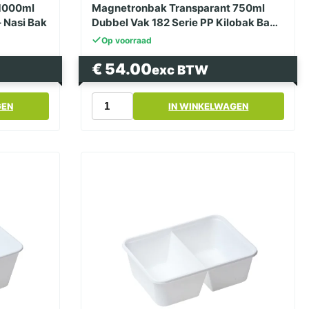
 1000ml
Magnetronbak Transparant 750ml
– Nasi Bak
Dubbel Vak 182 Serie PP Kilobak Bami
– Nasi Bak
Op voorraad
€
54.00
exc BTW
Magnetronbak
GEN
IN WINKELWAGEN
Transparant
750ml
Dubbel
Vak
182
Serie
PP
Kilobak Bami
-
Nasi
Bak
aantal