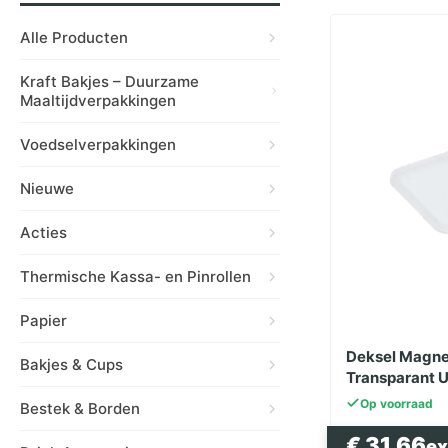
Alle Producten
Kraft Bakjes – Duurzame
Maaltijdverpakkingen
Voedselverpakkingen
Nieuwe
Acties
Thermische Kassa- en Pinrollen
Papier
Deksel Magne
Bakjes & Cups
Transparant U
Kilobakken B
Op voorraad
Bestek & Borden
€
31.66
e