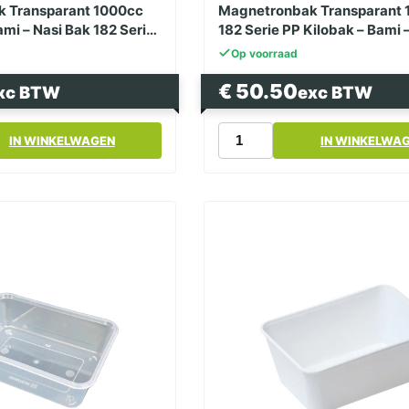
 Transparant 1000cc
Magnetronbak Transparant
mi – Nasi Bak 182 Serie
182 Serie PP Kilobak – Bami 
Op voorraad
€
50.50
xc BTW
exc BTW
k
Magnetronbak
IN WINKELWAGEN
IN WINKELWA
Transparant
1000ml
182
Serie
PP
Kilobak -
Bami
-
Nasi
Bak
aantal