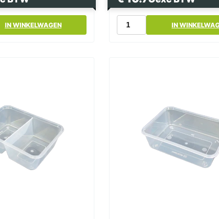
Magnetron
IN WINKELWAGEN
IN WINKELWA
k
Bak
Wit
1000cc
174
Serie
met
Deksel
Kilo
bak
-
Bami
Bak
-
Nasi
Bak
aantal