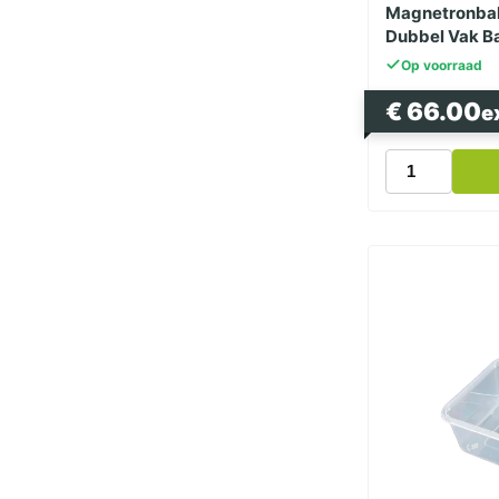
Magnetronbak
Dubbel Vak Ba
PP 500st
Op voorraad
€
66.00
e
Magnetronba
Transparant
1000cc
Dubbel
Vak
Bami
-
Nasi
Bak
182
Serie
PP
500st
aantal