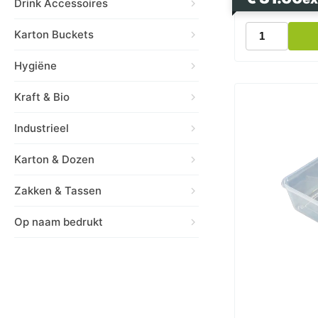
Drink Accessoires
Deksel
Karton Buckets
Magnetronba
174
Hygiëne
Serie
Transparant
Kraft & Bio
Universeel
Deksel
voor
Industrieel
Kilobakken
Bami
Karton & Dozen
Nasi
aantal
Zakken & Tassen
Op naam bedrukt