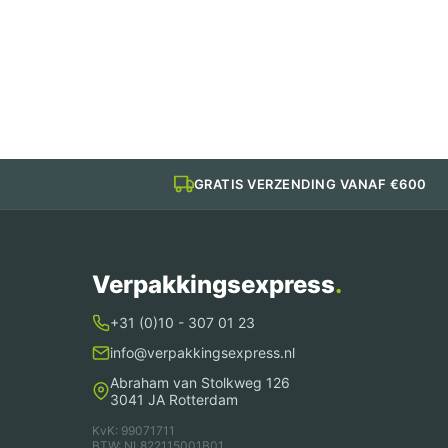
182
Serie
PP Kilobak
Bami
Nasi
Bak
aantal
GRATIS VERZENDING VANAF €600
Verpakkingsexpress
.
+31 (0)10 - 307 01 23
info@verpakkingsexpress.nl
Abraham van Stolkweg 126
3041 JA Rotterdam
KvK: 99071711
BTW: NL822115001B01