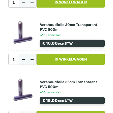
IN WINKELWAGEN
op
Rol
45cm
x
50m
Vershoudfolie 30cm Transparant
–
PVC 500m
20
Op voorraad
Micron
€
16.00
exc BTW
2.75KG
aantal
Vershoudfolie
IN WINKELWAGEN
30cm
Transparant
PVC
500m
aantal
Vershoudfolie 35cm Transparant
PVC 500m
Op voorraad
€
15.00
exc BTW