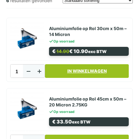
6
resultaten gevonden
Aluminiumfolie op Rol 30cm x 50m –
14 Micron
Op voorraad
Oorspronkelijke
Huidige
€
€
10.90
14.90
exc BTW
prijs
prijs
was:
is:
€ 14.90.
€ 10.90.
Aluminiumfolie
IN WINKELWAGEN
op
Rol
30cm
x
50m
Aluminiumfolie op Rol 45cm x 50m –
–
20 Micron 2.75KG
14
Op voorraad
Micron
€
33.50
exc BTW
aantal
Aluminiumfolie