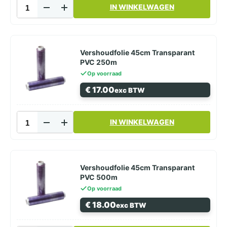
Vershoudfolie
IN WINKELWAGEN
35cm
Transparant
PVC
500m
aantal
Vershoudfolie 45cm Transparant
PVC 250m
Op voorraad
€
17.00
exc BTW
Vershoudfolie
IN WINKELWAGEN
45cm
Transparant
PVC
250m
aantal
Vershoudfolie 45cm Transparant
PVC 500m
Op voorraad
€
18.00
exc BTW