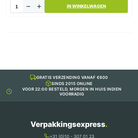
Vershoudfolie
IN WINKELWAGEN
45cm
Transparant
PVC
500m
aantal
GRATIS VERZENDING VANAF €600
SINDS 2015 ONLINE
VOOR 22:00 BESTELD, MORGEN IN HUIS INDIEN
VOORRADIG
Verpakkingsexpress
.
+31 (0)10 - 307 01 23