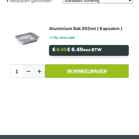
1
resultaten gevonden
Aluminium Bak 850ml ( Kapsalon )
Op voorraad
Oorspronkelijke
Huidige
€
€
6.49
8.95
exc BTW
prijs
prijs
was:
is:
€ 8.95.
€ 6.49.
Aluminium
IN WINKELWAGEN
Bak
850ml (
Kapsalon
)
aantal