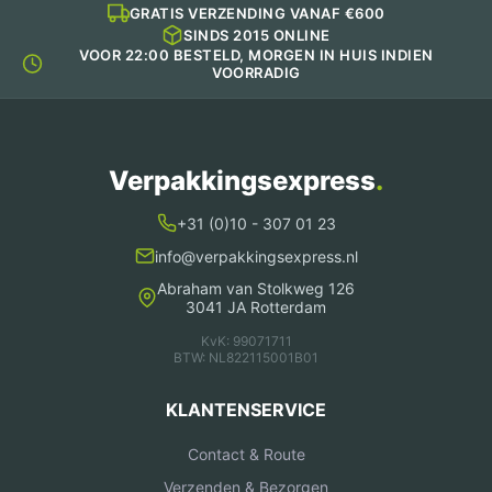
productpagina
GRATIS VERZENDING VANAF €600
SINDS 2015 ONLINE
VOOR 22:00 BESTELD, MORGEN IN HUIS INDIEN
VOORRADIG
Verpakkingsexpress
.
+31 (0)10 - 307 01 23
info@verpakkingsexpress.nl
Abraham van Stolkweg 126
3041 JA Rotterdam
KvK: 99071711
BTW: NL822115001B01
KLANTENSERVICE
Contact & Route
Verzenden & Bezorgen