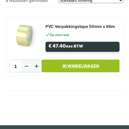
1
resultaten gevonden
PVC Verpakkingstape 50mm x 66m
Op voorraad
€
47.40
exc BTW
PVC
IN WINKELWAGEN
Verpakkingstape
50mm
x
66m
aantal