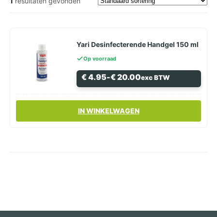
1
resultaten gevonden
Yari Desinfecterende Handgel 150 ml
Op voorraad
Prijsklasse:
€
4.95
-
€
20.00
exc BTW
€ 4.95
tot
€ 20.00
Dit
IN WINKELWAGEN
product
heeft
meerdere
variaties.
Deze
optie
kan
gekozen
worden
op
de