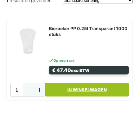
1
resultaten gevonden
Bierbeker PP 0.25l Transparant 1000
stuks
Op voorraad
€
47.40
exc BTW
Bierbeker
IN WINKELWAGEN
PP
0.25l
Transparant
1000
stuks
aantal