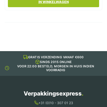
IN WINKELWAGEN
product
heeft
meerdere
variaties.
Deze
optie
kan
gekozen
worden
op
de
productpagina
GRATIS VERZENDING VANAF €600
SINDS 2015 ONLINE
VOOR 22:00 BESTELD, MORGEN IN HUIS INDIEN
VOORRADIG
Verpakkingsexpress
.
+31 (0)10 - 307 01 23