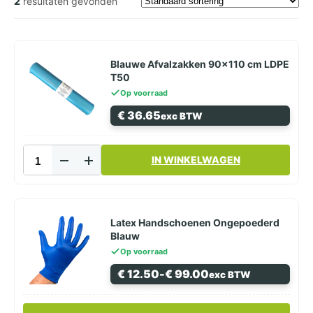
2
resultaten gevonden
Blauwe Afvalzakken 90×110 cm LDPE
T50
Op voorraad
€
36.65
exc BTW
Blauwe
IN WINKELWAGEN
Afvalzakken
90×110
cm
LDPE
T50
Latex Handschoenen Ongepoederd
aantal
Blauw
Op voorraad
Prijsklasse:
€
12.50
-
€
99.00
exc BTW
€ 12.50
tot
€ 99.00
Dit