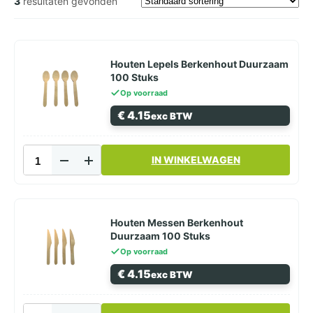
3
resultaten gevonden
Houten Lepels Berkenhout Duurzaam
100 Stuks
Op voorraad
€
4.15
exc BTW
Houten
IN WINKELWAGEN
Lepels
Berkenhout
Duurzaam
100
Stuks
Houten Messen Berkenhout
aantal
Duurzaam 100 Stuks
Op voorraad
€
4.15
exc BTW
Houten