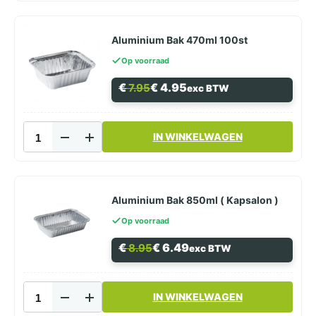
2250cc
aantal
Aluminium Bak 470ml 100st
Op voorraad
Oorspronkelijke
Huidige
€
€
4.95
7.95
exc BTW
prijs
prijs
was:
is:
€ 7.95.
€ 4.95.
Aluminium
IN WINKELWAGEN
Bak
470ml
100st
aantal
Aluminium Bak 850ml ( Kapsalon )
Op voorraad
Oorspronkelijke
Huidige
€
€
6.49
8.95
exc BTW
prijs
prijs
was:
is:
€ 8.95.
€ 6.49.
Aluminium
IN WINKELWAGEN
Bak