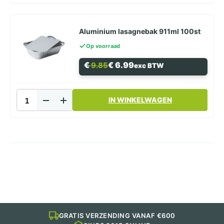
850ml (
Kapsalon
)
aantal
Aluminium lasagnebak 911ml 100st
Op voorraad
Oorspronkelijke
Huidige
€
€
6.99
9.85
exc BTW
prijs
prijs
was:
is:
€ 9.85.
€ 6.99.
Aluminium
IN WINKELWAGEN
lasagnebak
911ml
100st
aantal
GRATIS VERZENDING VANAF €600