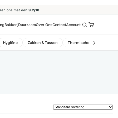
eren ons met een
9.2/10
ing
Bakkerij
Duurzaam
Over Ons
Contact
Account
Hygiëne
Zakken & Tassen
Thermische Kassa- en Pinro