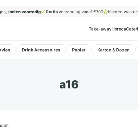
gen,
indien voorradig
Gratis
verzending vanaf €700
Klanten waard
Take-away
Horeca
Cater
rvies
Drink Accessoires
Papier
Karton & Dozen
a16
nden