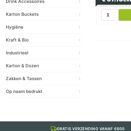
Drink Accessoires
Frikandelbakj
Karton Buckets
A16
Wit
Hygiëne
aantal
Kraft & Bio
Industrieel
Karton & Dozen
Zakken & Tassen
Op naam bedrukt
GRATIS VERZENDING VANAF €600