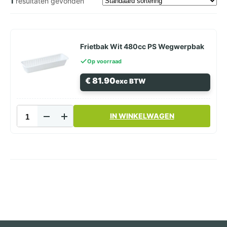
1
resultaten gevonden
Frietbak Wit 480cc PS Wegwerpbak
Op voorraad
€
81.90
exc BTW
Frietbak
IN WINKELWAGEN
Wit
480cc
PS
Wegwerpbak
aantal