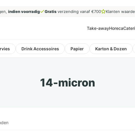
gen,
indien voorradig
Gratis
verzending vanaf €700
Klanten waard
Take-away
Horeca
Cater
rvies
Drink Accessoires
Papier
Karton & Dozen
14-micron
nden