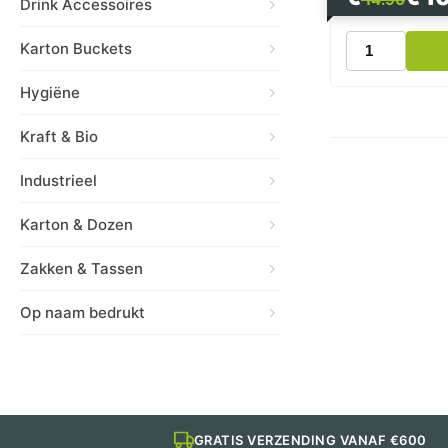
Drink Accessoires
prijs
prijs
was:
is:
Aluminiumfol
Karton Buckets
€ 14.90.
€ 10.90.
op
Rol
Hygiëne
30cm
x
Kraft & Bio
50m
–
14
Industrieel
Micron
aantal
Karton & Dozen
Zakken & Tassen
Op naam bedrukt
GRATIS VERZENDING VANAF €600