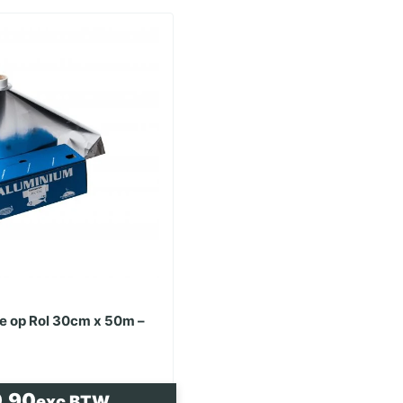
e op Rol 30cm x 50m –
kelijke
.90
exc BTW