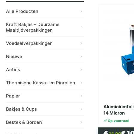
Alle Producten
Kraft Bakjes – Duurzame
Maaltijdverpakkingen
Voedselverpakkingen
Nieuwe
Acties
Thermische Kassa- en Pinrollen
Papier
Aluminiumfoli
Bakjes & Cups
14 Micron
Op voorraad
Bestek & Borden
Oorspron
Huidige
€
€
10
14.90