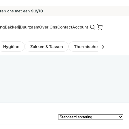
eren ons met een
9.2/10
ing
Bakkerij
Duurzaam
Over Ons
Contact
Account
Hygiëne
Zakken & Tassen
Thermische Kassa- en Pinro