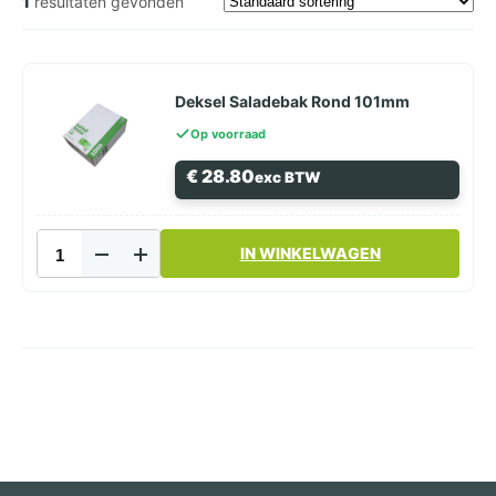
1
resultaten gevonden
Deksel Saladebak Rond 101mm
Op voorraad
€
28.80
exc BTW
Deksel
IN WINKELWAGEN
Saladebak
Rond
101mm
aantal