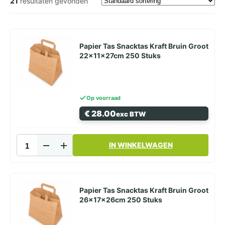
21
resultaten gevonden
Papier Tas Snacktas Kraft Bruin Groot
22x11x27cm 250 Stuks
Op voorraad
€
28.00
exc BTW
Papier
IN WINKELWAGEN
Tas
Snacktas
Kraft
Bruin
Groot
Papier Tas Snacktas Kraft Bruin Groot
22x11x27cm
26x17x26cm 250 Stuks
250
Stuks