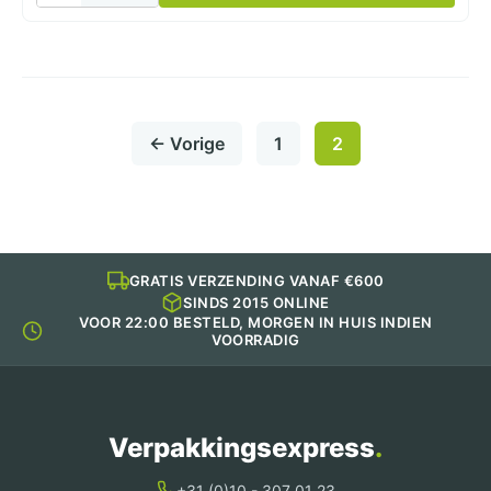
Snacktas
Kraft
Wit
Medium
26x17x26cm
250
← Vorige
1
2
Stuks
aantal
GRATIS VERZENDING VANAF €600
SINDS 2015 ONLINE
VOOR 22:00 BESTELD, MORGEN IN HUIS INDIEN
VOORRADIG
Verpakkingsexpress
.
+31 (0)10 - 307 01 23