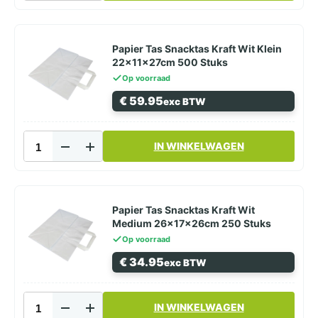
Snacktas
Kraft
Wit
Groot
Papier Tas Snacktas Kraft Wit Klein
32x17x28cm
22x11x27cm 500 Stuks
300
Op voorraad
Stuks
€
59.95
exc BTW
aantal
Papier
IN WINKELWAGEN
Tas
Snacktas
Kraft
Wit
Klein
Papier Tas Snacktas Kraft Wit
22x11x27cm
Medium 26x17x26cm 250 Stuks
500
Op voorraad
Stuks
€
34.95
exc BTW
aantal
Papier
IN WINKELWAGEN
Tas