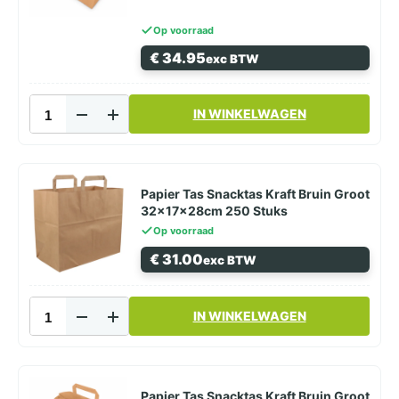
aantal
Op voorraad
€
34.95
exc BTW
Papier
IN WINKELWAGEN
Tas
Snacktas
Kraft
Bruin
Groot
Papier Tas Snacktas Kraft Bruin Groot
26x17x26cm
32x17x28cm 250 Stuks
250
Op voorraad
Stuks
€
31.00
exc BTW
aantal
Papier
IN WINKELWAGEN
Tas
Snacktas
Kraft
Bruin
Groot
Papier Tas Snacktas Kraft Bruin Groot