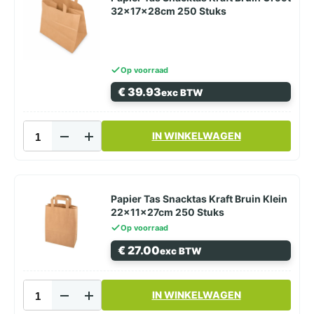
32x17x28cm
32x17x28cm 250 Stuks
250
Stuks
aantal
Op voorraad
€
39.93
exc BTW
Papier
IN WINKELWAGEN
Tas
Snacktas
Kraft
Bruin
Groot
Papier Tas Snacktas Kraft Bruin Klein
32x17x28cm
22x11x27cm 250 Stuks
250
Op voorraad
Stuks
€
27.00
exc BTW
aantal
Papier
IN WINKELWAGEN
Tas