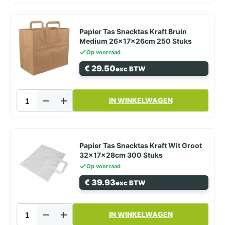
Snacktas
Kraft
Bruin
Klein
Papier Tas Snacktas Kraft Bruin
22x11x27cm
Medium 26x17x26cm 250 Stuks
250
Op voorraad
Stuks
€
29.50
exc BTW
aantal
Papier
IN WINKELWAGEN
Tas
Snacktas
Kraft
Bruin
Medium
Papier Tas Snacktas Kraft Wit Groot
26x17x26cm
32x17x28cm 300 Stuks
250
Op voorraad
Stuks
€
39.93
exc BTW
aantal
Papier
IN WINKELWAGEN
Tas