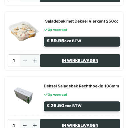
1/1
GN
Hoog
aantal
Saladebak met Deksel Vierkant 250cc
Op voorraad
€
59.95
exc BTW
Saladebak
IN WINKELWAGEN
met
Deksel
Vierkant
250cc
aantal
Deksel Saladebak Rechthoekig 108mm
Op voorraad
€
26.50
exc BTW
Deksel
IN WINKELWAGEN
Saladebak