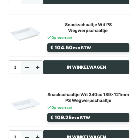
Rechthoekig
108mm
aantal
Snackschaaltje Wit PS
Wegwerpschaaltje
Op voorraad
€
104.50
exc BTW
Snackschaaltje
IN WINKELWAGEN
Wit
PS
Wegwerpschaaltje
aantal
Snackschaaltje Wit 340cc 189x121mm
PS Wegwerpschaaltje
Op voorraad
€
109.25
exc BTW
Snackschaaltje
IN WINKELWAGEN