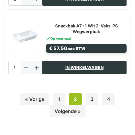
Wit
340cc
189x121mm
PS
Wegwerpschaaltje
Snackbak A7+1 Wit 2-Vaks PS
aantal
Wegwerpbak
Op voorraad
€
57.50
exc BTW
Snackbak
IN WINKELWAGEN
A7+1
Wit
2-
Vaks
PS
« Vorige
1
2
3
4
Wegwerpbak
aantal
Volgende »