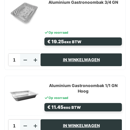
Deze
Aluminium Gastronoombak 3/4 GN
optie
kan
gekozen
worden
op
Op voorraad
de
€
19.25
productpagina
exc BTW
Aluminium
IN WINKELWAGEN
Gastronoombak
3/4
GN
aantal
Aluminium Gastronoombak 1/1 GN
Hoog
Op voorraad
€
11.45
exc BTW
Aluminium
IN WINKELWAGEN
Gastronoombak