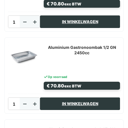
€
70.80
exc BTW
Aluminium
IN WINKELWAGEN
Gastronormbak
1225cc
aantal
Aluminium Gastronoombak 1/2 GN
2450cc
Op voorraad
€
70.80
exc BTW
Aluminium
IN WINKELWAGEN
Gastronoombak
1/2
GN
2450cc