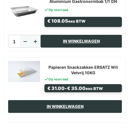
aantal
Aluminium Gastronormbak 1/1 GN
Op voorraad
€
108.05
exc BTW
Aluminium
IN WINKELWAGEN
Gastronormbak
1/1
GN
aantal
Papieren Snackzakken ERSATZ Wit
Vetvrij 10KG
Op voorraad
Prijsklasse:
€
31.00
-
€
35.00
exc BTW
€ 31.00
tot
€ 35.00
Dit
IN WINKELWAGEN
product
heeft
meerdere
variaties.